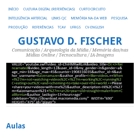
INÍCIO
CULTURA DIGITAL (REFERÊNCIAS)
CURTOCIRCUITO
INTELIGÊNCIA ARTIFICIAL
LINKS CJC
MEMÓRIA NA-DA WEB
PESQUISA
PRODUÇÃO
REFERÊNCIAS
TCAV
UFRGS
CV-ENGLISH
GUSTAVO D. FISCHER
Comunicação / Arqueologia da Mídia / Memória das/nas
Mídias Online / Tecnocultura / IA-Imagens
Aulas