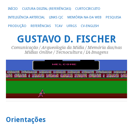
INÍCIO
CULTURA DIGITAL (REFERÊNCIAS)
CURTOCIRCUITO
INTELIGÊNCIA ARTIFICIAL
LINKS CJC
MEMÓRIA NA-DA WEB
PESQUISA
PRODUÇÃO
REFERÊNCIAS
TCAV
UFRGS
CV-ENGLISH
GUSTAVO D. FISCHER
Comunicação / Arqueologia da Mídia / Memória das/nas
Mídias Online / Tecnocultura / IA-Imagens
Orientações